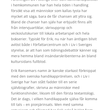
i hemkommunen har han hela tiden i handling
försökt visa att människor som kallas tysta har
mycket att säga, bara de får chansen att yttra sig.
Bland de chanser han själv har erbjudit finns allt
från intervjuartiklar, skrivupprop och
veckoslutskurser till lokala arbetarspel och hela
bokserier. Typiskt för Erik, nu när han äntligen blivit
avlöst både i Författarcentrum och i Liv i Sveriges
styrelse, är att han som tidningsdebattör känner sig
mera hemma bland insändarskribenterna än bland
kultursidans fullblod.
Erik Ransemars namn är kanske starkast förknippat
med den svenska handikapprörelsen, och i Liv i
Sverige har han stått fadder till en serie
självbiografier, skrivna av människor med
funktionshinder, liksom till den första textantologi,
Det är dags, i vilken handikappade själva får komma
till tals – en pionjärinsats. Men med samma