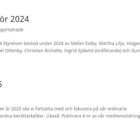
för 2024
egoriserade
24 Styrelsen bestod under 2024 av Stefan Estby, Märtha Lilja, Holge
el Ottenby, Christian Richette, Ingrid Sjökvist (ordförande) och Gun
5
er år 2025 ska vi fortsätta med och fokusera på vår ordinarie
ordna berättarkaféer. Likaså: Publicera 4 nr av vår medlemstidning