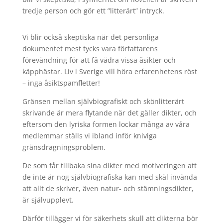
tredje person och gör ett ”litterärt” intryck.
Vi blir också skeptiska när det personliga
dokumentet mest tycks vara författarens
förevändning för att få vädra vissa åsikter och
käpphästar. Liv i Sverige vill höra erfarenhetens röst
– inga åsiktspamfletter!
Gränsen mellan självbiografiskt och skönlitterärt
skrivande är mera flytande när det gäller dikter, och
eftersom den lyriska formen lockar många av våra
medlemmar ställs vi ibland inför kniviga
gränsdragningsproblem.
De som får tillbaka sina dikter med motiveringen att
de inte är nog självbiografiska kan med skäl invända
att allt de skriver, även natur- och stämningsdikter,
är självupplevt.
Därför tillägger vi för säkerhets skull att dikterna bör