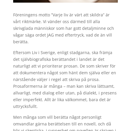
Föreningens motto ”Varje liv är värt att skildra” är
vårt riktmärke. Vi vänder oss därmed till alla
skrivglada människor som har gott detaljminne och
vågar säga ordet JAG med eftertryck, vad de än vill
berätta.
Eftersom Liv i Sverige, enligt stadgarna, ska främja
det självbiografiska berättandet i landet är det
naturligt att vi prioriterar prosan. De som skriver för
att dokumentera något som hänt dem själva eller en
närstående väljer i regel att skriva på prosa.
Prosaformerna är många – man kan skriva lättsamt,
allvarligt, med dialog eller utan, på dialekt, i presens
eller imperfekt. Allt är lika välkommet, bara det är
uttrycksfullt.
Men många som vill berätta något personligt
omvandlar gärna berättelsen till en novell, och då
blir vi skeptiska, i synnerhet om novellen är skriven i