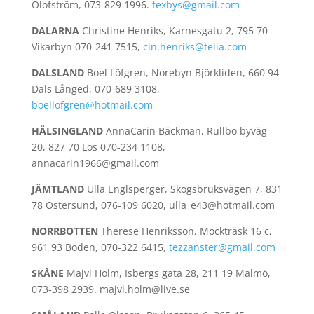
Olofström, 073-829 1996.
fexbys@gmail.com
DALARNA
Christine Henriks, Karnesgatu 2, 795 70
Vikarbyn 070-241 7515,
cin.henriks@telia.com
DALSLAND
Boel Löfgren, Norebyn Björkliden, 660 94
Dals Långed, 070-689 3108,
boellofgren@hotmail.com
HÄLSINGLAND
AnnaCarin Bäckman, Rullbo byväg
20, 827 70 Los 070-234 1108,
annacarin1966@gmail.com
JÄMTLAND
Ulla Englsperger, Skogsbruksvägen 7, 831
78 Östersund, 076-109 6020, ulla_e43@hotmail.com
NORRBOTTEN
Therese Henriksson, Mockträsk 16 c,
961 93 Boden, 070-322 6415,
tezzanster@gmail.com
SKÅNE
Majvi Holm, Isbergs gata 28, 211 19 Malmö,
073-398 2939. majvi.holm@live.se