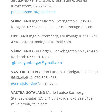
SMÅLAND
Pelle Olsson, Bruksgatan 6, 365 45
Klavreström, 076-212 6789,
pelle.olsson52@gmail.com
SÖRMLAND
Inger Midmo, Kvarngatan 1, 736 34
Kungsör, 073-985 6562, inger.midmo@gmail.com
UPPLAND
Ingela Strömberg, Forsbyvägen 32 D, 741
43 Knivsta, stromingela@gmail.com
VÄRMLAND
Gun Berger, Bäckebogatan 16 C, 654 65
Karlstad, 073-051 1887,
gbtext.gunberger@gmail.com
VÄSTERBOTTEN
Göran Lundin, Fäbodgatan 135, 931
56 Skellefteå, 070-325 4263,
goran.b.lundin@
gmail.com
VÄSTRA GÖTALAND
Marie-Louise Karlberg,
Stallbacksgatan 3A, 541 57 Skövde, 070-899 3159,
mille.prsnl@telia.com