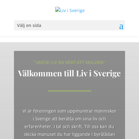
Välj en sida
”VARJE LIV ÄR VÄRT ATT SKILDRA”
Välkommen till Liv i Sverige
Vi är föreningen som uppmuntrar människor
i Sverige att berätta om sina liv och
erfarenheter. I tal och skrift. Till oss kan du
skicka manuset du har liggande i byrålådan