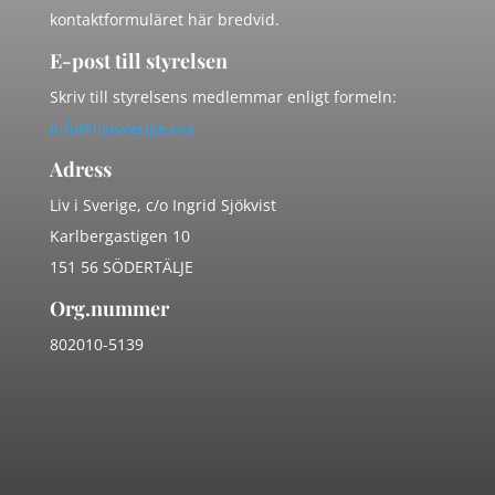
kontaktformuläret här bredvid.
E-post till styrelsen
Skriv till styrelsens medlemmar enligt formeln:
info@livisverige.org
Adress
Liv i Sverige, c/o Ingrid Sjökvist
Karlbergastigen 10
151 56 SÖDERTÄLJE
Org.nummer
802010-5139
Namn