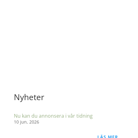
E-POST
info@livisverige.org
ADRESS
Liv i Sverige
c/o Ingrid Sjökvist
Karlbergastigen 10
151 56 Södertälje
Nyheter
Nu kan du annonsera i vår tidning
10 jun, 2026
LÄS MER