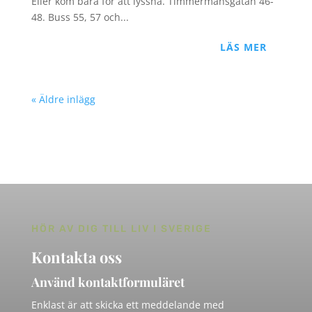
Eller kom bara för att lyssna. Timmermansgatan 46-
48. Buss 55, 57 och...
LÄS MER
« Äldre inlägg
HÖR AV DIG TILL LIV I SVERIGE
Kontakta oss
Använd kontaktformuläret
Enklast är att skicka ett meddelande med