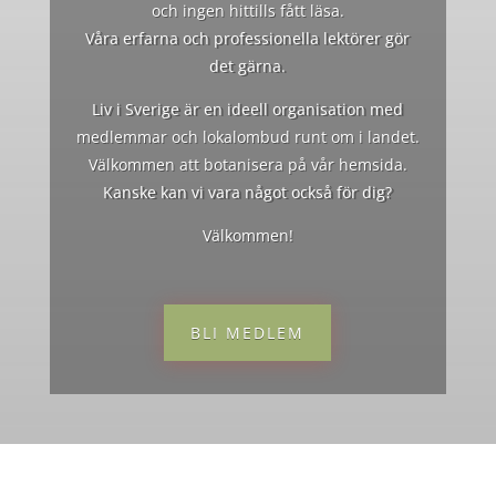
och ingen hittills fått läsa.
Våra erfarna och professionella lektörer gör
det gärna.
Liv i Sverige är en ideell organisation med
medlemmar och lokalombud runt om i landet.
Välkommen att botanisera på vår hemsida.
Kanske kan vi vara något också för dig?
Välkommen!
BLI MEDLEM
TELEFON
070-542 42 07
Swish 123 677 3683
– ange namn och adress