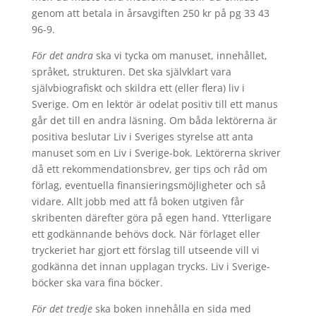
genom att betala in årsavgiften 250 kr på pg 33 43
96-9.
För det andra
ska vi tycka om manuset, innehållet,
språket, strukturen. Det ska självklart vara
självbiografiskt och skildra ett (eller flera) liv i
Sverige. Om en lektör är odelat positiv till ett manus
går det till en andra läsning. Om båda lektörerna är
positiva beslutar Liv i Sveriges styrelse att anta
manuset som en Liv i Sverige-bok. Lektörerna skriver
då ett rekommendationsbrev, ger tips och råd om
förlag, eventuella finansieringsmöjligheter och så
vidare. Allt jobb med att få boken utgiven får
skribenten därefter göra på egen hand. Ytterligare
ett godkännande behövs dock. När förlaget eller
tryckeriet har gjort ett förslag till utseende vill vi
godkänna det innan upplagan trycks. Liv i Sverige-
böcker ska vara fina böcker.
För det tredje
ska boken innehålla en sida med