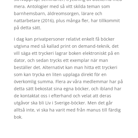
mera. Antologier med så vitt skilda teman som
barnhemsbarn, äldreomsorgen, lärare och
nattarbetare (2016), plus många fler, har tillkommit
på detta sätt.
I dag kan privatpersoner relativt enkelt få böcker
utgivna med så kallad print on demand-teknik, det
vill säga ett tryckeri lagrar boken elektroniskt på en
dator, och sedan trycks ett exemplar när man
beställer det. Alternativt kan man hitta ett tryckeri
som kan trycka en liten upplaga direkt för en
överkomlig summa. Flera av våra medlemmar har på
detta sätt bekostat sina egna böcker, och ibland har
de kontaktat oss i efterhand och velat att deras
utgåvor ska bli Liv i Sverige-böcker. Men det går
alltså inte, vi ska ha varit med från manus till färdig
bok.