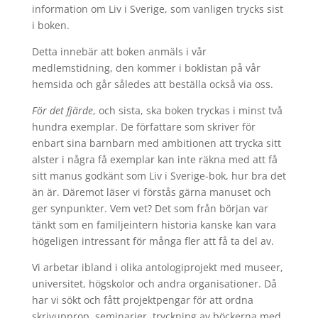
information om Liv i Sverige, som vanligen trycks sist
i boken.
Detta innebär att boken anmäls i vår
medlemstidning, den kommer i boklistan på vår
hemsida och går således att beställa också via oss.
För det fjärde
, och sista, ska boken tryckas i minst två
hundra exemplar. De författare som skriver för
enbart sina barnbarn med ambitionen att trycka sitt
alster i några få exemplar kan inte räkna med att få
sitt manus godkänt som Liv i Sverige-bok, hur bra det
än är. Däremot läser vi förstås gärna manuset och
ger synpunkter. Vem vet? Det som från början var
tänkt som en familjeintern historia kanske kan vara
högeligen intressant för många fler att få ta del av.
Vi arbetar ibland i olika antologiprojekt med museer,
universitet, högskolor och andra organisationer. Då
har vi sökt och fått projektpengar för att ordna
skrivupprop, seminarier, tryckning av böckerna med