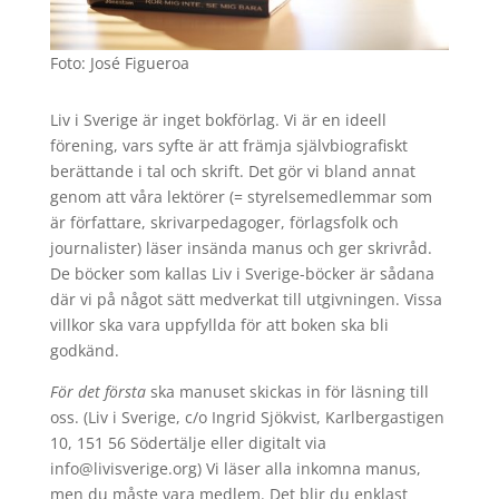
Foto: José Figueroa
Liv i Sverige är inget bokförlag. Vi är en ideell
förening, vars syfte är att främja självbiografiskt
berättande i tal och skrift. Det gör vi bland annat
genom att våra lektörer (= styrelsemedlemmar som
är författare, skrivarpedagoger, förlagsfolk och
journalister) läser insända manus och ger skrivråd.
De böcker som kallas Liv i Sverige-böcker är sådana
där vi på något sätt medverkat till utgivningen. Vissa
villkor ska vara uppfyllda för att boken ska bli
godkänd.
För det första
ska manuset skickas in för läsning till
oss. (Liv i Sverige, c/o Ingrid Sjökvist, Karlbergastigen
10, 151 56 Södertälje eller digitalt via
info@livisverige.org) Vi läser alla inkomna manus,
men du måste vara medlem. Det blir du enklast