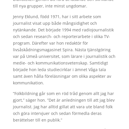
till nya grupper, inte minst ungdomar.
Jenny Eklund, född 1971, har i sitt arbete som
journalist visat upp både mångsidighet och
nytänkande. Det började 1994 med radiojournalistik
och sedan research- och reporterarbete i olika TV-
program. Därefter var hon redaktör för
livsåskådningsmagasinet Spira. Nästa tjänstgöring
var på Umeå universitet, som lärare i journalistik och
medie- och kommunikationsvetenskap. Samtidigt
började hon leda studiecirklar i ämnet Våga tala
samt även hålla föreläsningar om olika aspekter av
kommunikation.
”Folkbildning går som en röd tråd genom allt jag har
gjort,” säger hon. ”Det är anledningen till att jag blev
journalist. Jag har alltid gillat att vara ute bland folk
och göra intervjuer och sedan förmedla deras
berättelser till en publik.”