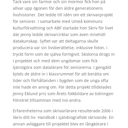
Tack vare sin farmor och sin mormor fick hon på
allvar upp ögonen för den äldre generationens
livshistorier. Det ledde till idén om ett skrivarprojekt
för seniorer. I samarbete med Umeå kommuns
kulturförvaltning och ABF startade hon Skriv för livet
där Jenny ledde skrivarcirklar som även innehöll
datakunskap. Syftet var att deltagarna skulle
producera var sin livsberättelse, inklusive foton, i
tryckt form som de själva formgivit. Skolorna drogs in
i projektet och med dem ungdomar som fick
tjänstgöra som datalärare för seniorerna. I gengäld
bjöds de äldre in i klassrummet för att berätta om
tider och förhållanden i bygden som de unga ofta
inte hade en aning om. För detta projekt tilldelades
Jenny Eklund pris som Årets folkbildare av tidningen
Fönstret tillsamman med nio andra.
Erfarenheterna som skrivarlärare resulterade 2006 i
Skriv ditt liv- Handbok i självbiografiskt skrivande. En
annan avläggare till projektet blev en långkörare i