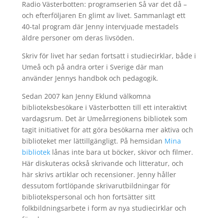
Radio Västerbotten: programserien Så var det då –
och efterföljaren En glimt av livet. Sammanlagt ett
40-tal program där Jenny intervjuade mestadels
äldre personer om deras livsöden.
Skriv för livet har sedan fortsatt i studiecirklar, både i
Umeå och på andra orter i Sverige där man
använder Jennys handbok och pedagogik.
Sedan 2007 kan Jenny Eklund välkomna
biblioteksbesökare i Västerbotten till ett interaktivt
vardagsrum. Det är Umeårregionens bibliotek som
tagit initiativet för att göra besökarna mer aktiva och
biblioteket mer lättillgängligt. På hemsidan
Mina
bibliotek
lånas inte bara ut böcker, skivor och filmer.
Här diskuteras också skrivande och litteratur, och
här skrivs artiklar och recensioner. Jenny håller
dessutom fortlöpande skrivarutbildningar för
bibliotekspersonal och hon fortsätter sitt
folkbildningsarbete i form av nya studiecirklar och