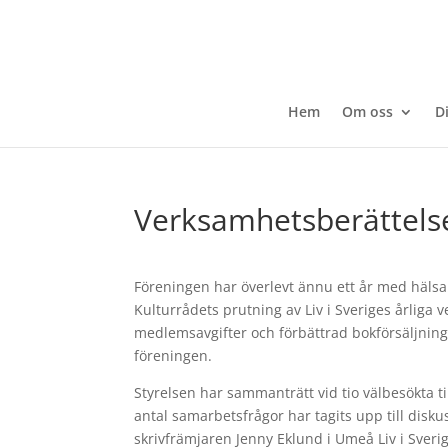
Hem
Om oss
D
Verksamhetsberättels
Föreningen har överlevt ännu ett år med hälsan 
Kulturrådets prutning av Liv i Sveriges årlig
medlemsavgifter och förbättrad bokförsäljning
föreningen.
Styrelsen har sammanträtt vid tio välbesökta t
antal samarbetsfrågor har tagits upp till disk
skrivfrämjaren Jenny Eklund i Umeå Liv i Sveri