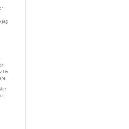
er
e jag
i
ar
v Liv
are.
sler
 it-