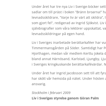
Under året har tre nya Liv i Sverige-böcker set
sadlar om till präst i boken ”Bränn broarna!” h
levnadsskildrare, ”Varje liv är värt att skild
som gjort fel”, redigerad av Ingrid Sjökvist. Liv 
självbiografier som våra lektörer uppskattat, va
levnadsskildringar på egen hand.
Liv i Sveriges inarbetade berättarkaféer har v
Timmermansgården på Söder. Samtidigt har Pel
Hjorthagen, medan vår medlem Kerttu Jokela dr
bland annat Härnösand, Karlstad, Ljungby, Lj
i Sveriges kringkuskande berättarkafévärdar. Nå
Under året har Ingrid Jacobsson sett till att 
har skött vår hemsida på nätet. Under hösten a
ansvarig.
Stockholm i februari 2009
Liv i Sveriges styrelse genom Göran Palm