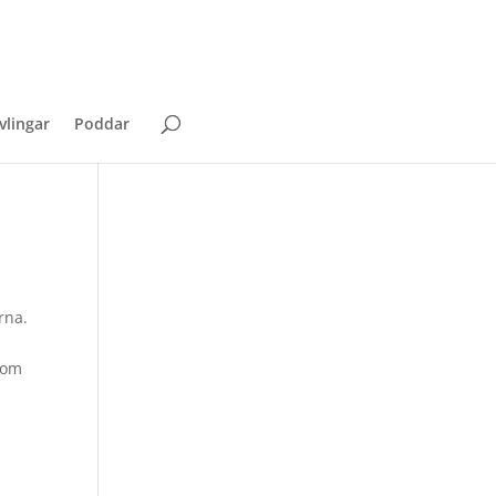
vlingar
Poddar
rna.
nom