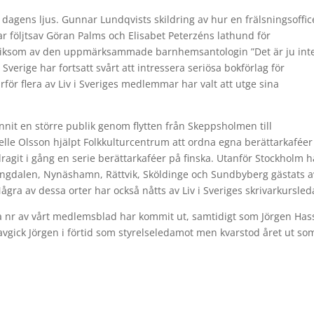
t dagens ljus. Gunnar Lundqvists skildring av hur en frälsningsoffic
ar följtsav Göran Palms och Elisabet Peterzéns lathund för
ra”, liksom av den uppmärksammade barnhemsantologin ”Det är ju int
i Sverige har fortsatt svårt att intressera seriösa bokförlag för
rför flera av Liv i Sveriges medlemmar har valt att utge sina
unnit en större publik genom flytten från Skeppsholmen till
le Olsson hjälpt Folkkulturcentrum att ordna egna berättarkaféer 
agit i gång en serie berättarkaféer på finska. Utanför Stockholm h
ungdalen, Nynäshamn, Rättvik, Sköldinge och Sundbyberg gästats a
gra av dessa orter har också nåtts av Liv i Sveriges skrivarkursled
fyra nr av vårt medlemsblad har kommit ut, samtidigt som Jörgen Has
vgick Jörgen i förtid som styrelseledamot men kvarstod året ut som