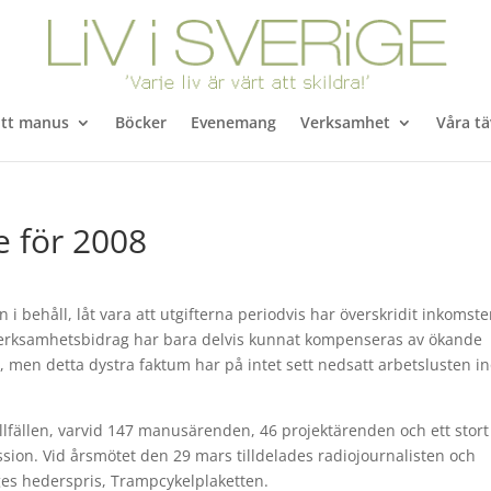
itt manus
Böcker
Evenemang
Verksamhet
Våra tä
e för 2008
i behåll, låt vara att utgifterna periodvis har överskridit inkomste
a verksamhetsbidrag har bara delvis kunnat kompenseras av ökande
, men detta dystra faktum har på intet sett nedsatt arbetslusten i
illfällen, varvid 147 manusärenden, 46 projektärenden och ett stort
ussion. Vid årsmötet den 29 mars tilldelades radiojournalisten och
ges hederspris, Trampcykelplaketten.