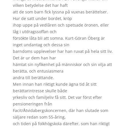
vilken betydelse det har haft
att de som barn fick lyssna på vuxnas berättelser.
Hur de satt under bordet, kröp
ihop uppe på vedlåren och spetsade öronen, eller
låg i utdragssoffan och
försökte låta bli att somna. Kurt-Göran Öberg är
inget undantag och dessa sin
barndoms upplevelser har han ruvat på hela sitt liv.
Det är ur dem han har
hämtat sin nyfikenhet på människor och sin vilja att
berätta, och entusiasmera
andra till berättande.
Men innan han riktigt kunde ägna tid åt sitt
berättarintresse skulle både
yrkesliv och familjeliv få sitt. Det var först efter
pensioneringen från
Facit/Åtvidabergskoncernen, där han slutade som
säljare redan som 55-åring,
och tiden på folkhögskola därefter, som han riktigt