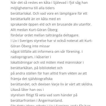
När det så restes en kåta i Själevad i fjol såg han
möjligheterna till alla tiders
berättarlokal. Och vad vore en lämpligare för ett
berättarkafé än en kåta med en
sprakande öppen eld och en brusande älv utanför.
Allt medan Kurt-Göran Öberg
fördelar ordet mellan talträngda deltagare.
I Liv i Sveriges styrelse har vi också noterat att Kurt-
Göran Öberg inte missar
något tillfälle att informera om vår förening. I
radioprogram, i kåserier i
lokaltidningar och vid möten med människor i
berättarkåtan, på biblioteket och
på andra ställen för han alltid fram vikten av att
främja det självbiografiska
berättandet, och devisen Varje liv är värt att skildra.
Likaså låter han oss i
styrelsen flitigt få veta vad som händer på
berättarfronten i Ångermanland.
För detta idoga arbete i Liv i Sveriges anda får han