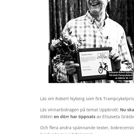
Läs om Robert Nyberg som fick Trampcykelprise
Läs vinnarbidragen på temat Uppbrott:
Nu ska 
dikten
en dörr har öppnats
av Elisaveta Gräsb
Och flera andra spännande texter, bokrecensi