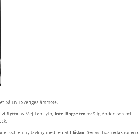
t på Liv i Sveriges årsmöte.
vi flytta
av Mej-Len Lyth,
Inte längre tro
av Stig Andersson och
eck.
oner och en ny tävling med temat
I lådan
. Senast hos redaktionen 