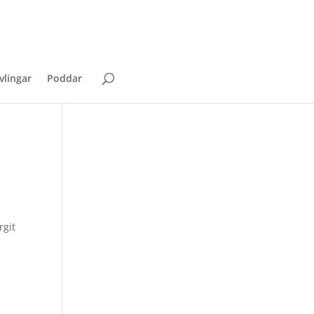
vlingar
Poddar
rgit