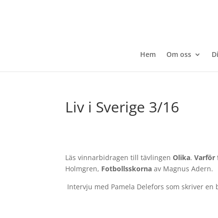
Hem
Om oss
D
Liv i Sverige 3/16
Läs vinnarbidragen till tävlingen
Olika
.
Varför
Holmgren,
Fotbollsskorna
av Magnus Adern.
Intervju med Pamela Delefors som skriver e