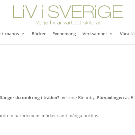
itt manus
Böcker
Evenemang
Verksamhet
Våra tä
 flänger du omkring i träden?
av Irene Blennby,
Förväxlingen
av Bi
n bok om barndomens mörker samt många boktips.