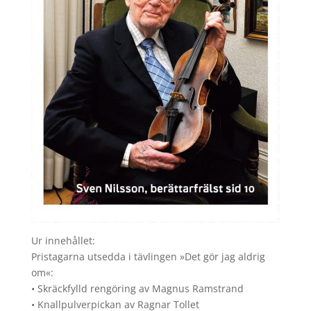
Ur innehållet:
Pristagarna utsedda i tävlingen »Det gör jag aldrig
om«:
• Skräckfylld rengöring av Magnus Ramstrand
• Knallpulverpickan av Ragnar Tollet