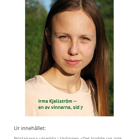
Ur innehållet:
Pristagarna utsedda i tävlingen »Det trodde jag inte