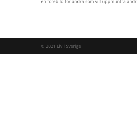
en förebild för andra som vill uppmuntra andra 
© 2021 Liv i Sverige