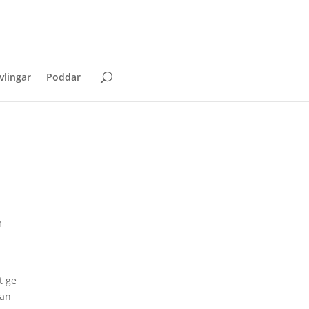
vlingar
Poddar
m
t ge
han