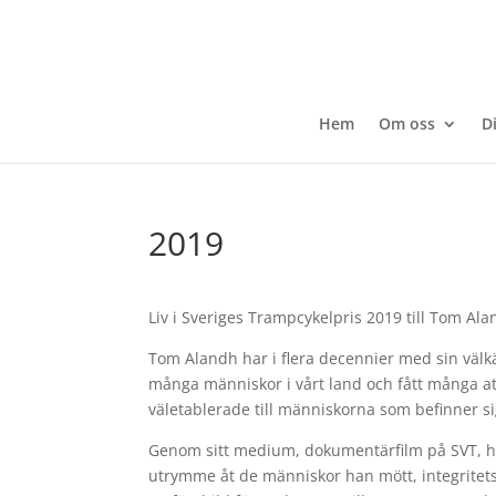
Hem
Om oss
D
2019
Liv i Sveriges Trampcykelpris 2019 till Tom Al
Tom Alandh har i flera decennier med sin välkä
många människor i vårt land och fått många at
väletablerade till människorna som befinner s
Genom sitt medium, dokumentärfilm på SVT, ha
utrymme åt de människor han mött, integritets