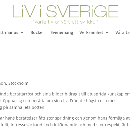
itt manus
Böcker
Evenemang
Verksamhet
Våra tä
andh, Stockholm
nda berättarröst och sina bilder bidragit till att sprida kunskap o
t öppna sig och berätta om sina liv. Från de högsta och mest
ig på samhällets botten.
r hans berättelser fått stor spridning och genom hans förmåga at
fullt, intresseväckande och inkännande och med stor respekt, är 