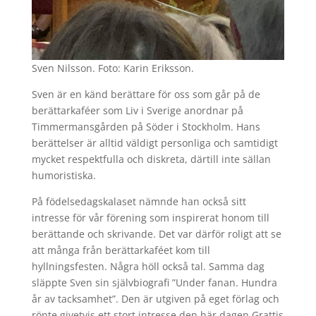
Sven Nilsson. Foto: Karin Eriksson.
Sven är en känd berättare för oss som går på de
berättarkaféer som Liv i Sverige anordnar på
Timmermansgården på Söder i Stockholm. Hans
berättelser är alltid väldigt personliga och samtidigt
mycket respektfulla och diskreta, därtill inte sällan
humoristiska.
På födelsedagskalaset nämnde han också sitt
intresse för vår förening som inspirerat honom till
berättande och skrivande. Det var därför roligt att se
att många från berättarkaféet kom till
hyllningsfesten. Några höll också tal. Samma dag
släppte Sven sin självbiografi ”Under fanan. Hundra
år av tacksamhet”. Den är utgiven på eget förlag och
rönte givetvis ett stort intresse den här dagen.Grattis