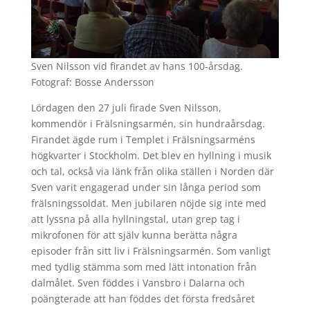
Sven Nilsson vid firandet av hans 100-årsdag.
Fotograf: Bosse Andersson
Lördagen den 27 juli firade Sven Nilsson,
kommendör i Frälsningsarmén, sin hundraårsdag.
Firandet ägde rum i Templet i Frälsningsarméns
högkvarter i Stockholm. Det blev en hyllning i musik
och tal, också via länk från olika ställen i Norden där
Sven varit engagerad under sin långa period som
frälsningssoldat. Men jubilaren nöjde sig inte med
att lyssna på alla hyllningstal, utan grep tag i
mikrofonen för att själv kunna berätta några
episoder från sitt liv i Frälsningsarmén. Som vanligt
med tydlig stämma som med lätt intonation från
dalmålet. Sven föddes i Vansbro i Dalarna och
poängterade att han föddes det första fredsåret