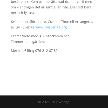
berättelser. Kom och berätta vad du har varit med
om – antingen det är sant eller inte. Eller sitt bara
ner och lyssna.
Kvällens ordfördelare: Gunnar Thorsell Arrangeras
av Liv i Sverige
www.livisverige.org
I samarbete med ABF Stockholm och
Timmermansgården.
Mer info? Ring 076-212 67 89
© 2021 Liv i Sverige