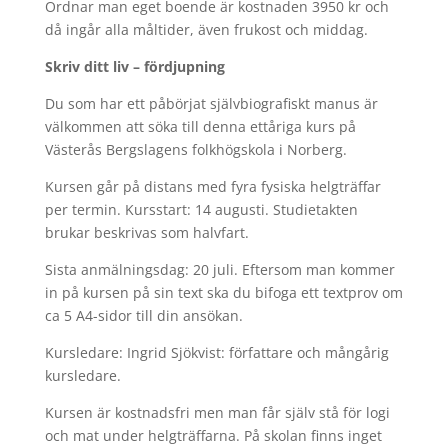
Ordnar man eget boende är kostnaden 3950 kr och
då ingår alla måltider, även frukost och middag.
Skriv ditt liv – fördjupning
Du som har ett påbörjat självbiografiskt ma­nus är
välkommen att söka till denna ettåriga kurs på
Västerås Bergslagens folkhögskola i Norberg.
Kursen går på dis­tans med fyra fysiska helgträffar
per termin. Kursstart: 14 augusti. Studietakten
brukar beskrivas som halvfart.
Sista anmälningsdag: 20 juli. Eftersom man kommer
in på kursen på sin text ska du bifoga ett textprov om
ca 5 A4-sidor till din ansökan.
Kursledare: Ingrid Sjökvist: författare och mångårig
kursledare.
Kursen är kostnadsfri men man får själv stå för logi
och mat under helgträffarna. På skolan finns inget