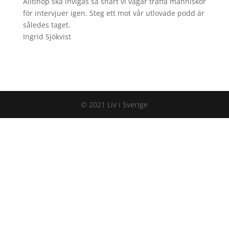
Alltihop ska invigas så snart vi vågar träffa människor
för intervjuer igen. Steg ett mot vår utlovade podd är
således taget.
Ingrid Sjökvist
© 2021 Liv i Sverige