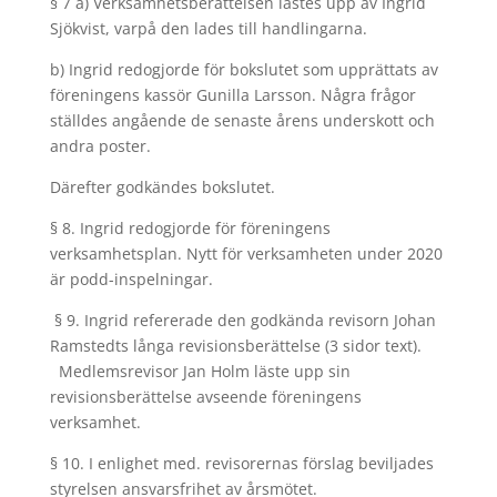
§ 7 a) Verksamhetsberättelsen lästes upp av Ingrid
Sjökvist, varpå den lades till handlingarna.
b) Ingrid redogjorde för bokslutet som upprättats av
föreningens kassör Gunilla Larsson. Några frågor
ställdes angående de senaste årens underskott och
andra poster.
Därefter godkändes bokslutet.
§ 8. Ingrid redogjorde för föreningens
verksamhetsplan. Nytt för verksamheten under 2020
är podd-inspelningar.
§ 9. Ingrid refererade den godkända revisorn Johan
Ramstedts långa revisionsberättelse (3 sidor text).
Medlemsrevisor Jan Holm läste upp sin
revisionsberättelse avseende föreningens
verksamhet.
§ 10. I enlighet med. revisorernas förslag beviljades
styrelsen ansvarsfrihet av årsmötet.