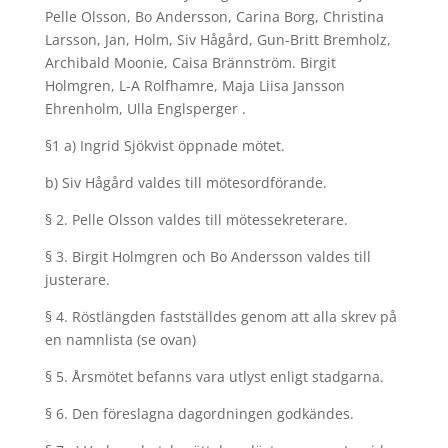
Pelle Olsson, Bo Andersson, Carina Borg, Christina
Larsson, Jan, Holm, Siv Hågård, Gun-Britt Bremholz,
Archibald Moonie, Caisa Brännström. Birgit
Holmgren, L-A Rolfhamre, Maja Liisa Jansson
Ehrenholm, Ulla Englsperger .
§1 a) Ingrid Sjökvist öppnade mötet.
b) Siv Hågård valdes till mötesordförande.
§ 2. Pelle Olsson valdes till mötessekreterare.
§ 3. Birgit Holmgren och Bo Andersson valdes till
justerare.
§ 4. Röstlängden fastställdes genom att alla skrev på
en namnlista (se ovan)
§ 5. Årsmötet befanns vara utlyst enligt stadgarna.
§ 6. Den föreslagna dagordningen godkändes.