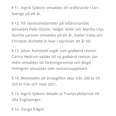
§ 11. Ingrid Sjökvist omvaldes till ordförande i Liv i
Sverige på ett år.
§ 12. Till styrelseledamöter på tvåårsmandat
omvaldes Pelle Olsson, Holger Nilén och Märtha Lilja.
Gunilla Larsson omvaldes på ett år. Stefan Estby och
Christian Richette är kvar i styrelsen ett år till.
§ 13. Johan Ramstedt avgår som godkänd revisor.
Carina Hedrum valdes till ny godkänd revisor. Jan
Holm omvaldes till föreningsrevisor och Birgit
Holmgren omvaldes som revisorssuppleant.
§ 14. Beslutades att årsavgiften ökar från 200 kr till
250 kr från och med 2021.
§ 15. Ingrid Sjökvist delade ut Trampcykelpriset till
Ulla Englsperger.
§ 16. Övriga frågor: