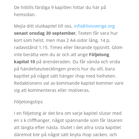
De hittills färdiga 9 kapitlen hittar du här på
hemsidan.
Mejla ditt slutkapitel till oss,
info@livisverige.org
senast onsdag 30 september.
Texten får vara hur
kort som helst, men max 2 A4-sidor lång, 14 p,
radavstånd 1,15. Times eller liknande typsnitt. Glöm
inte berätta vem du är och att ange
Följetong
kapitel 10
på ärenderaden. Du får vända och vrida
på händelseutvecklingen precis hur du vill, bara
kapitlet på något sätt hänger ihop med helheten.
Redaktionens val av kommande kapitel kommer vare
sig att kommenteras eller motiveras.
Följetongstips
I en följetong är det bra om varje kapitel slutar med
en s k cliffhanger, något spännande som får läsaren
att längta efter nästa. Slutet i det allra sista kapitlet
däremot bör på något sätt knyta ihop säcken, och