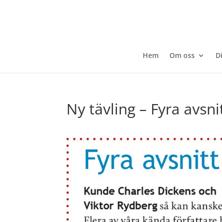
Hem
Om oss
D
Ny tävling – Fyra avsni