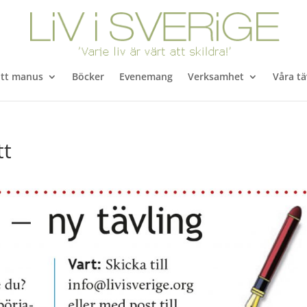
itt manus
Böcker
Evenemang
Verksamhet
Våra tä
tt