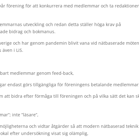
i vår förening för att konkurrera med medlemmar och ta redaktione
dlemmarnas utveckling och redan detta ställer höga krav på
kade bidrag och bokmanus.
erige och har genom pandemin blivit vana vid nätbaserade möte
 även i LiS.
a enbart medlemmar genom feed-back,
vlingar endast görs tillgängliga för föreningens betalande medlemmar
t bidra efter förmåga till föreningen och på vilka sätt det kan s
mar”; inte ”läsare”,
 möjligheterna och vidtar åtgärder så att modern nätbaserad teknik
okal efter undersökning visat sig olämplig,