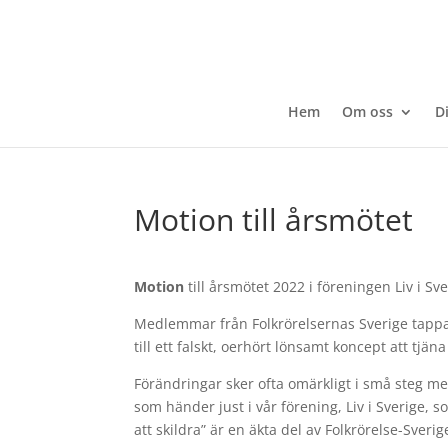
Hem
Om oss
D
Motion till årsmötet
Motion
till årsmötet 2022 i föreningen Liv i Sv
Medlemmar från Folkrörelsernas Sverige tappa
till ett falskt, oerhört lönsamt koncept att tjän
Förändringar sker ofta omärkligt i små steg men
som händer just i vår förening, Liv i Sverige,
att skildra” är en äkta del av Folkrörelse-Sverige