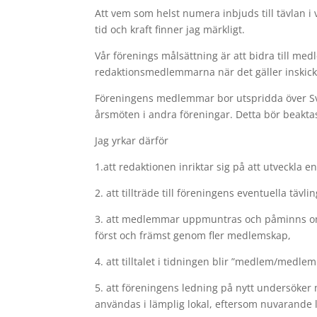
Att vem som helst numera inbjuds till tävlan 
tid och kraft finner jag märkligt.
Vår förenings målsättning är att bidra till me
redaktionsmedlemmarna när det gäller inskic
Föreningens medlemmar bor utspridda över Sv
årsmöten i andra föreningar. Detta bör beaktas
Jag yrkar därför
1.att redaktionen inriktar sig på att utveckl
2. att tillträde till föreningens eventuella tä
3. att medlemmar uppmuntras och påminns om at
först och främst genom fler medlemskap,
4. att tilltalet i tidningen blir ”medlem/medlem
5. att föreningens ledning på nytt undersöker
användas i lämplig lokal, eftersom nuvarande l