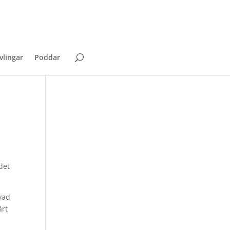
vlingar
Poddar
det
 vad
ärt