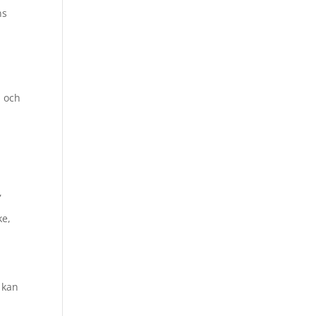
ns
n och
,
ke,
 kan