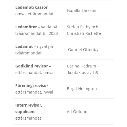
Ledamot/kassör
–
Gunilla Larsson
omval ettårsmandat
Ledamöter
– valda på
Stefan Estby och
tvåårsmandat till 2023
Christian Richette
Ledamot –
nyval på
Gunnel Ottenby
tvåårsmandat
Godkänd revisor
–
Carina Hedrum
ettårsmandat, omval
kontaktas av LiS
Föreningsrevisor
–
Birgit Holmgren
ettårsmandat, nyval
Internrevisor,
suppleant
–
Alf Ödlund
ettårsmandat