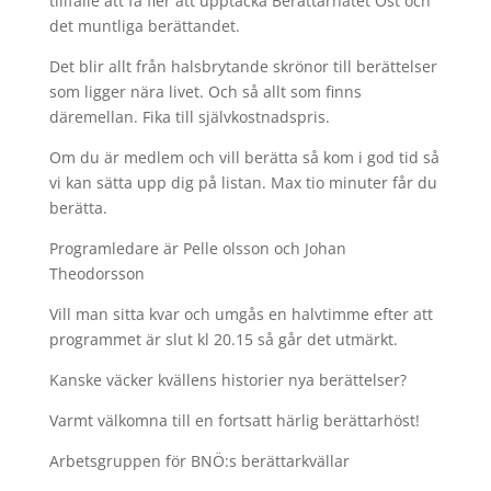
tillfälle att få fler att upptäcka Berättarnätet Öst och
det muntliga berättandet.
Det blir allt från halsbrytande skrönor till berättelser
som ligger nära livet. Och så allt som finns
däremellan. Fika till självkostnadspris.
Om du är medlem och vill berätta så kom i god tid så
vi kan sätta upp dig på listan. Max tio minuter får du
berätta.
Programledare är Pelle olsson och Johan
Theodorsson
Vill man sitta kvar och umgås en halvtimme efter att
programmet är slut kl 20.15 så går det utmärkt.
Kanske väcker kvällens historier nya berättelser?
Varmt välkomna till en fortsatt härlig berättarhöst!
Arbetsgruppen för BNÖ:s berättarkvällar