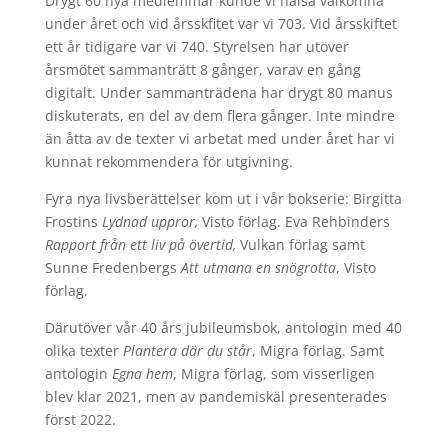
Drygt 60 nya medlemmar kunde vi hälsa välkomna
under året och vid årsskfitet var vi 703. Vid årsskiftet
ett år tidigare var vi 740. Styrelsen har utöver
årsmötet sammanträtt 8 gånger, varav en gång
digitalt. Under sammanträdena har drygt 80 manus
diskuterats, en del av dem flera gånger. Inte mindre
än åtta av de texter vi arbetat med under året har vi
kunnat rekommendera för utgivning.
Fyra nya livsberättelser kom ut i vår bokserie: Birgitta
Frostins
Lydnad uppror,
Visto förlag. Eva Rehbinders
Rapport från ett liv på övertid,
Vulkan förlag samt
Sunne Fredenbergs
Att utmana en snögrotta
, Visto
förlag.
Därutöver vår 40 års jubileumsbok, antologin med 40
olika texter
Plantera där du står
, Migra förlag. Samt
antologin
Egna hem
, Migra förlag, som visserligen
blev klar 2021, men av pandemiskäl presenterades
först 2022.