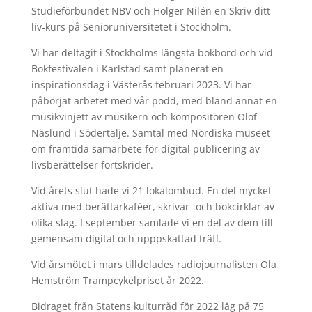
Studieförbundet NBV och Holger Nilén en Skriv ditt
liv-kurs på Senioruniversitetet i Stockholm.
Vi har deltagit i Stockholms längsta bokbord och vid
Bokfestivalen i Karlstad samt planerat en
inspirationsdag i Västerås februari 2023. Vi har
påbörjat arbetet med vår podd, med bland annat en
musikvinjett av musikern och kompositören Olof
Näslund i Södertälje. Samtal med Nordiska museet
om framtida samarbete för digital publicering av
livsberättelser fortskrider.
Vid årets slut hade vi 21 lokalombud. En del mycket
aktiva med berättarkaféer, skrivar- och bokcirklar av
olika slag. I september samlade vi en del av dem till
gemensam digital och upppskattad träff.
Vid årsmötet i mars tilldelades radiojournalisten Ola
Hemström Trampcykelpriset år 2022.
Bidraget från Statens kulturråd för 2022 låg på 75