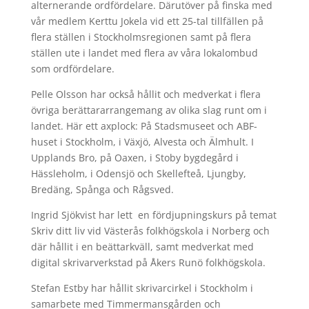
alternerande ordfördelare. Därutöver på finska med
vår medlem Kerttu Jokela vid ett 25-tal tillfällen på
flera ställen i Stockholmsregionen samt på flera
ställen ute i landet med flera av våra lokalombud
som ordfördelare.
Pelle Olsson har också hållit och medverkat i flera
övriga berättararrangemang av olika slag runt om i
landet. Här ett axplock: På Stadsmuseet och ABF-
huset i Stockholm, i Växjö, Alvesta och Älmhult. I
Upplands Bro, på Oaxen, i Stoby bygdegård i
Hässleholm, i Odensjö och Skellefteå, Ljungby,
Bredäng, Spånga och Rågsved.
Ingrid Sjökvist har lett en fördjupningskurs på temat
Skriv ditt liv vid Västerås folkhögskola i Norberg och
där hållit i en beättarkväll, samt medverkat med
digital skrivarverkstad på Åkers Runö folkhögskola.
Stefan Estby har hållit skrivarcirkel i Stockholm i
samarbete med Timmermansgården och