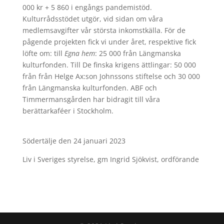
000 kr + 5 860 i engångs pandemistöd.
Kulturrådsstödet utgör, vid sidan om våra
medlemsavgifter vår största inkomstkälla. För de
pågende projekten fick vi under året, respektive fick
löfte om: till
Egna hem
: 25 000 från Längmanska
kulturfonden. Till De finska krigens ättlingar: 50 000
från från Helge Ax:son Johnssons stiftelse och 30 000
från Längmanska kulturfonden. ABF och
Timmermansgården har bidragit till våra
berättarkaféer i Stockholm.
Södertälje den 24 januari 2023
Liv i Sveriges styrelse, gm Ingrid Sjökvist, ordförande