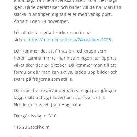
enda dag, från hela svenska folket. Nu är det dags
igen. Både berättelser och bilder vill de ha. Man kan
skicka in antingen digitalt eller med vanlig post.
Ända till den 24 november.
För att delta digitalt klickar man in på
sidan:
https://minnen.se/tema/24-oktober-2023
Där kommer det att finnas en röd knapp som
heter ”Lämna minne” när insamlingen har öppnat,
vilket sker den 24 oktober. Då kommer man till ett
formulär där man kan skriva, ladda upp bilder och
svara på frågorna som ställs.
Den som hellre använder den vanliga postgången
lägger sitt bidrag i kuvert och adresserar till:
Nordiska museet, John Högström
Djurgårdsvägen 6-16
115 93 Stockholm