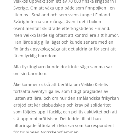
Veikkos uppväxt som ett av 70 000 finska krigsbarn i
Sverige. Om att växa upp både som finnpojken i en
liten by i Småland och som svenskunge i Finland.
Svårigheterna var många, även i det i boken
osentimentalt skildrade efterkrigstidens Finland,
men Veikko lärde sig oftast att kontrollera sitt humör.
Han lärde sig gilla läget och kunde senare med en
finländsk psykolog säga att det aldrig är för sent att
få en lycklig barndom.
Alla flyktingbarn kunde dock inte säga samma sak
om sin barndom.
Åke kommer också att berätta om Veikko Ketelis
fortsatta äventyrliga liv, som tidigt präglades av
lusten att lära, och om hur den småländska frikyrkan
erbjöd ett kärleksbudskap och krav på solidaritet
som följdes upp i facklig och politisk aktivitet och att
stå upp mot orättvisor. Det ledde till att han
tillbringade åttiotalet i Moskva som korrespondent
för tidningen Norrskensflamman.