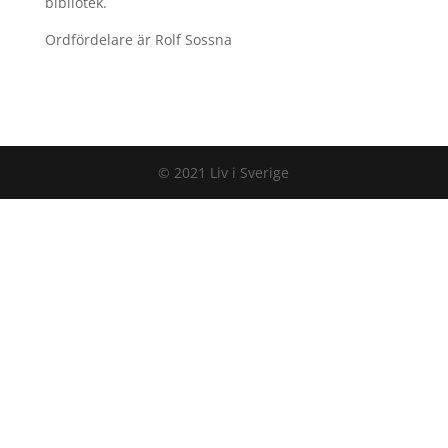
bibliotek.
Ordfördelare är Rolf Sossna
© 2021 Liv i Sverige