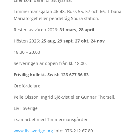
Eller kom bara för att lyssna.
Timmermansgatan 46-48. Buss 55, 57 och 66. T-bana
Mariatorget eller pendeltåg Södra station.
Resten av våren 2026:
31 mars
,
28 april
Hösten 2026:
25 aug, 29 sept, 27 okt, 24 nov
18.30 – 20.00
Serveringen är öppen från kl. 18.00.
Frivillig kollekt. Swish 123 677 36 83
Ordfördelare:
Pelle Olsson, Ingrid Sjökvist eller Gunnar Thorsell.
Liv i Sverige
i samarbet med Timmermansgården
www.livisverige.org
Info: 076-212 67 89