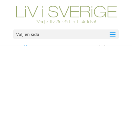
Välj en sida
Hem
/
Okategoriserad
/ Åter till livet – efter 12 års psykos