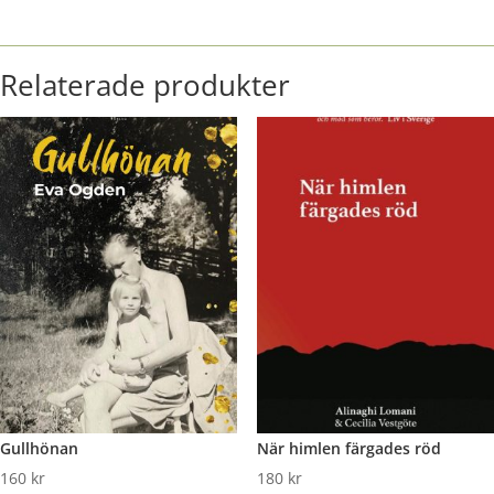
Relaterade produkter
Gullhönan
När himlen färgades röd
160
kr
180
kr