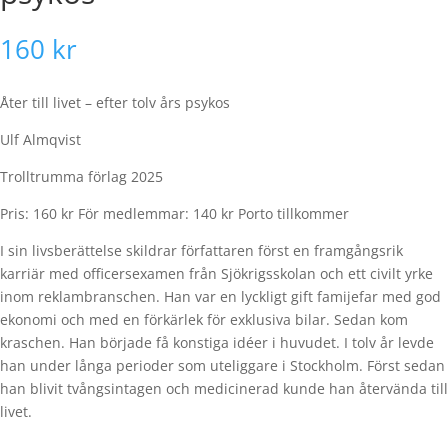
160
kr
Åter till livet – efter tolv års psykos
Ulf Almqvist
Trolltrumma förlag 2025
Pris: 160 kr För medlemmar: 140 kr Porto tillkommer
I sin livsberättelse skildrar författaren först en framgångsrik
karriär med officersexamen från Sjökrigsskolan och ett civilt yrke
inom reklambranschen. Han var en lyckligt gift famijefar med god
ekonomi och med en förkärlek för exklusiva bilar. Sedan kom
kraschen. Han började få konstiga idéer i huvudet. I tolv år levde
han under långa perioder som uteliggare i Stockholm. Först sedan
han blivit tvångsintagen och medicinerad kunde han återvända till
livet.