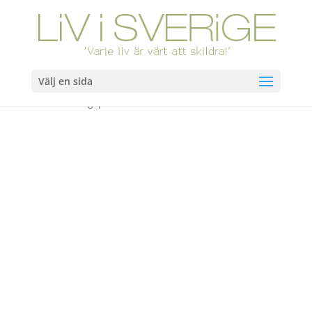
Välj en sida
Hem
/
Böcker
/ Dragspelsliv. Slutsåld