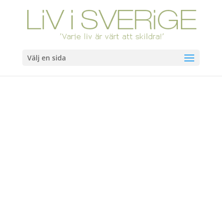
Välj en sida
Hem
/
Böcker
/ Gurkstadens dotter. Slutsåld