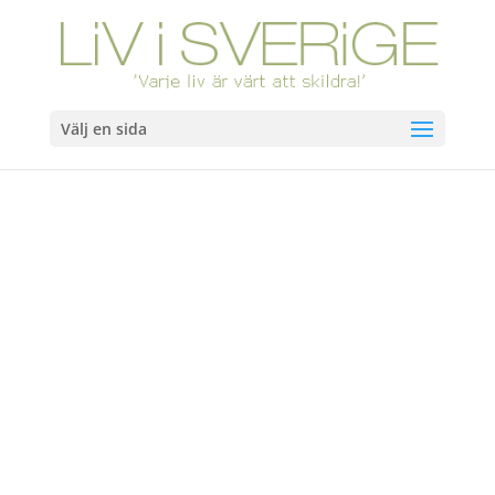
Välj en sida
Hem
/
Böcker
/ Karin