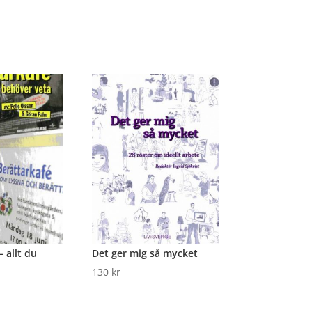
– allt du
Det ger mig så mycket
130
kr