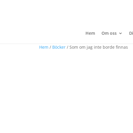
Hem
Om oss
D
Hem
/
Böcker
/ Som om jag inte borde finnas