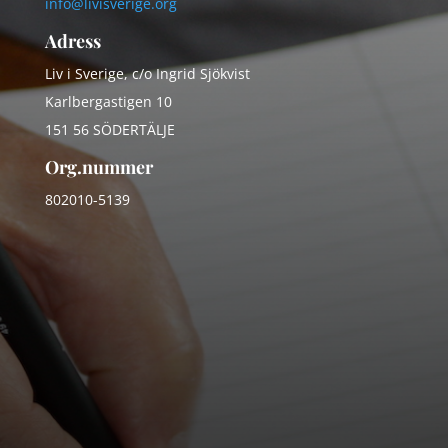
info@livisverige.org
Adress
Liv i Sverige, c/o Ingrid Sjökvist
Karlbergastigen 10
151 56 SÖDERTÄLJE
Org.nummer
802010-5139