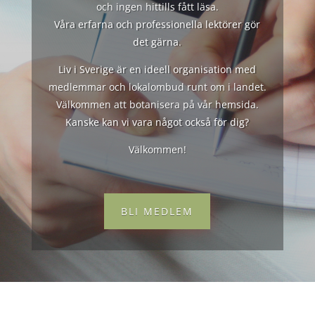
och ingen hittills fått läsa.
Våra erfarna och professionella lektörer gör
det gärna.
Liv i Sverige är en ideell organisation med
medlemmar och lokalombud runt om i landet.
Välkommen att botanisera på vår hemsida.
Kanske kan vi vara något också för dig?
Välkommen!
BLI MEDLEM
TELEFON
070-542 42 07
Swish 123 677 3683
– ange namn och adress