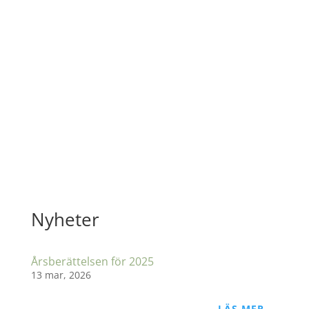
E-POST
info@livisverige.org
ADRESS
Liv i Sverige
c/o Ingrid Sjökvist
Karlbergastigen 10
151 56 Södertälje
Nyheter
Årsberättelsen för 2025
13 mar, 2026
LÄS MER