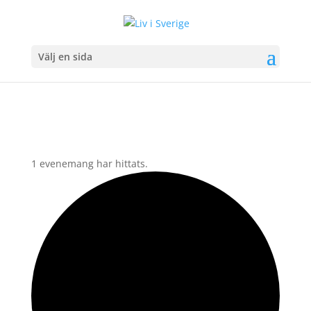
Välj en sida
1 evenemang har hittats.