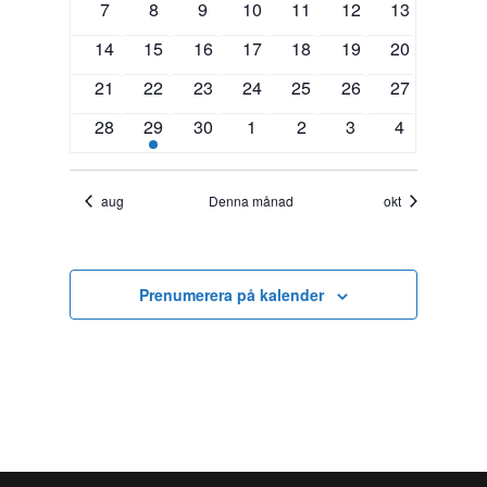
0
0
0
0
0
0
0
7
8
9
10
11
12
13
evenemang
evenemang
evenemang
evenemang
evenemang
evenemang
evenemang
0
0
0
0
0
0
0
14
15
16
17
18
19
20
evenemang
evenemang
evenemang
evenemang
evenemang
evenemang
evenemang
0
0
0
0
0
0
0
21
22
23
24
25
26
27
evenemang
evenemang
evenemang
evenemang
evenemang
evenemang
evenemang
0
1
0
0
0
0
0
28
29
30
1
2
3
4
evenemang
evenemang
evenemang
evenemang
evenemang
evenemang
evenemang
aug
Denna månad
okt
Prenumerera på kalender