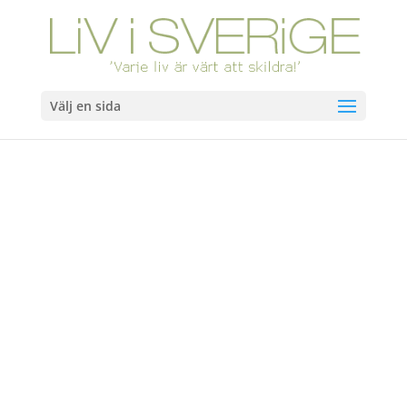
Välj en sida
Hem
/
Böcker
/ Fostersonen. Slutsåld