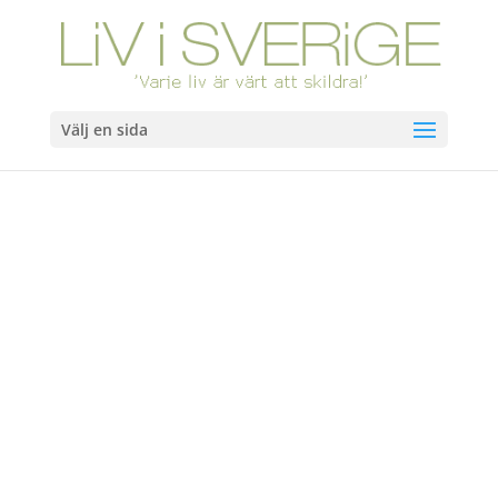
Välj en sida
Hem
/
Böcker
/ Barnhemsflickan. Slutsåld