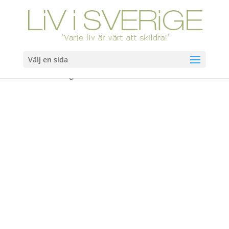
Välj en sida
Hem
/
Böcker
/ Man går inte ifrån man och barn