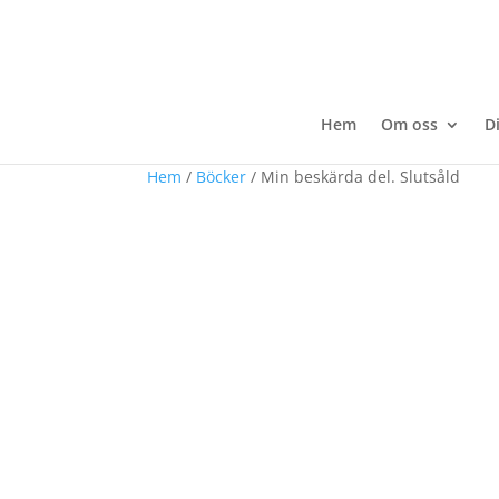
Hem
Om oss
D
Hem
/
Böcker
/ Min beskärda del. Slutsåld