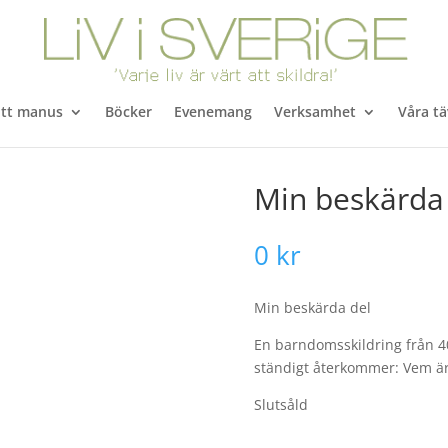
itt manus
Böcker
Evenemang
Verksamhet
Våra tä
Min beskärda 
0
kr
Min beskärda del
En barndomsskildring från 4
ständigt återkommer: Vem är
Slutsåld