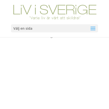
Välj en sida
Hem
/
Böcker
/ Närmast anhörig