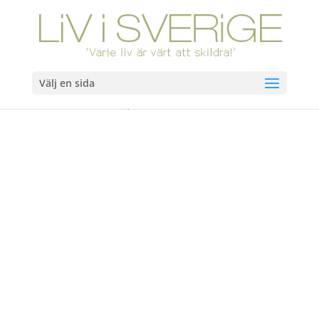
Välj en sida
Hem
/
Böcker
/ Akta hatten, karlar! Slutsåld