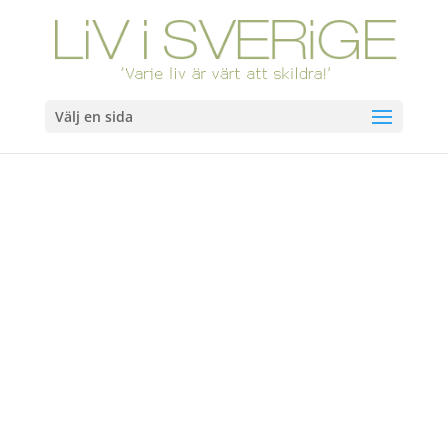
Välj en sida
Hem
/
Böcker
/ Var inte rädd