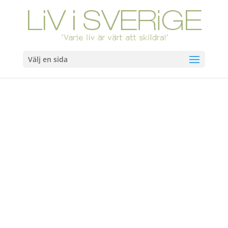
Välj en sida
Hem
/
Böcker
/ Vredens duvor