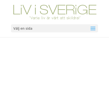
Välj en sida
Hem
/
Böcker
/ Du domarn. Slutsåld