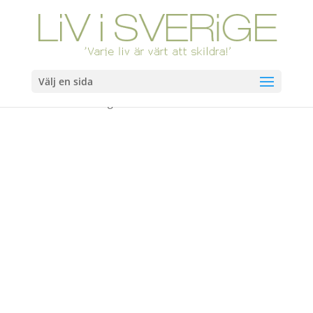
Välj en sida
Hem
/
Böcker
/ Bara några målare. Slutsåld