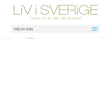
Välj en sida
Hem
/
Böcker
/ Byggfolk. Slutsåld