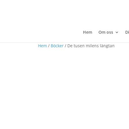
Hem
Om oss
D
Hem
/
Böcker
/ De tusen milens längtan