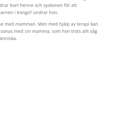
drar bort henne och syskonen för att
barnen i Kongo? undrar hon.
else med mamman. Men med hjälp av terapi kan
försonas med sin mamma, som hon trots allt såg
människa.