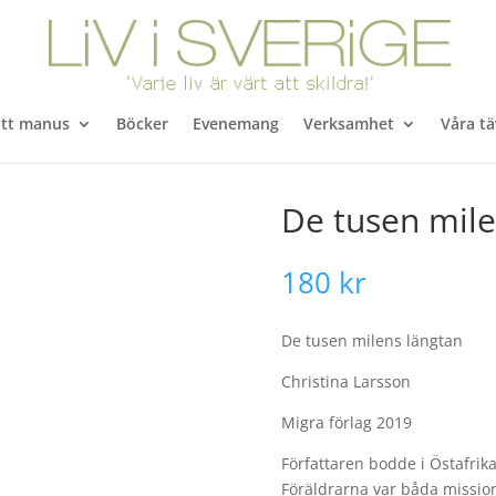
itt manus
Böcker
Evenemang
Verksamhet
Våra tä
De tusen mile
180
kr
De tusen milens längtan
Christina Larsson
Migra förlag 2019
Författaren bodde i Östafrika
Föräldrarna var båda mission