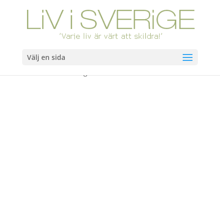
Välj en sida
Hem
/
Böcker
/ Dödens tåg